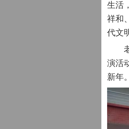
生活
祥和
代文
老象
演活
新年