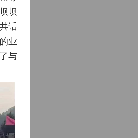
坝坝
共话
的业
了与