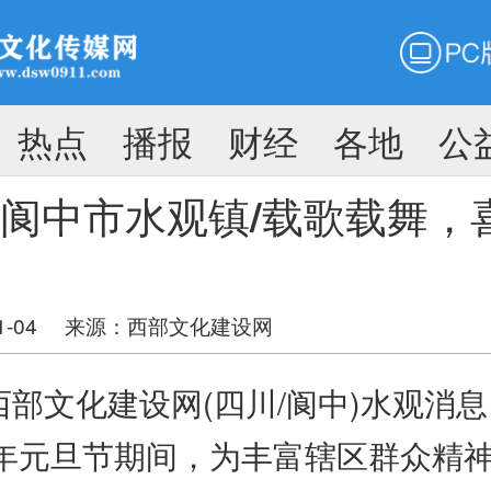
PC版
搜
热点
播报
财经
各地
公
搜索
阆中市水观镇/载歌载舞，
1-04
来源：
西部文化建设网
文化建设网(四川/阆中)水观消息
24年元旦节期间，为丰富辖区群众精