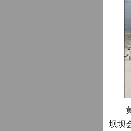
黄龙
坝坝