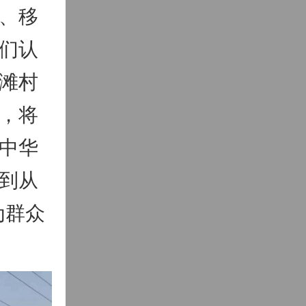
、移
们认
滩村
，将
中华
到从
为群众