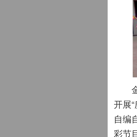
金鼎
开展
自编
彩节