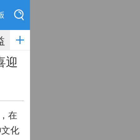
索
益
喜迎
，在
神文化