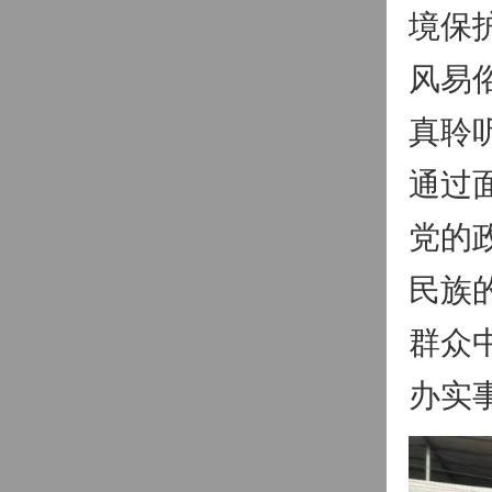
境保
风易
真聆
通过
党的
民族
群众
办实