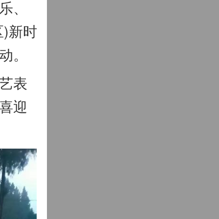
乐、
)新时
动。
艺表
喜迎