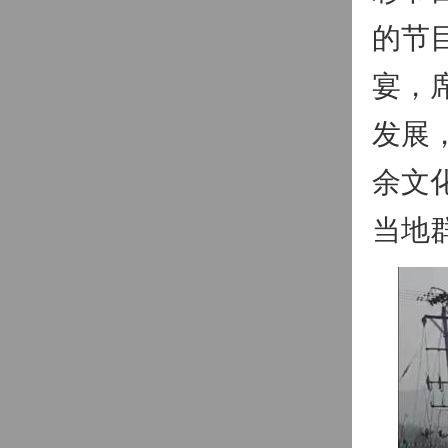
的节
宴，
发展
余文
当地