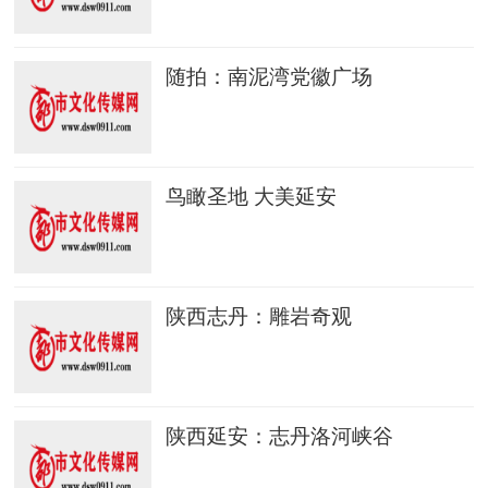
随拍：南泥湾党徽广场
鸟瞰圣地 大美延安
陕西志丹：雕岩奇观
陕西延安：志丹洛河峡谷