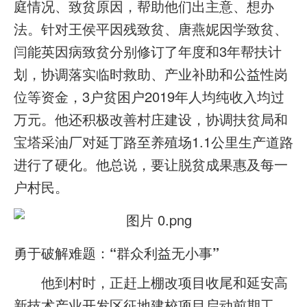
庭情况、致贫原因，帮助他们出主意、想办
法。针对王侯平因残致贫、唐燕妮因学致贫、
闫能英因病致贫分别修订了年度和3年帮扶计
划，协调落实临时救助、产业补助和公益性岗
位等资金，3户贫困户2019年人均纯收入均过
万元。他还积极改善村庄建设，协调扶贫局和
宝塔采油厂对延丁路至养殖场1.1公里生产道路
进行了硬化。他总说，要让脱贫成果惠及每一
户村民。
勇于破解难题：“群众利益无小事”
他到村时，正赶上棚改项目收尾和延安高
新技术产业开发区征地建校项目启动前期工