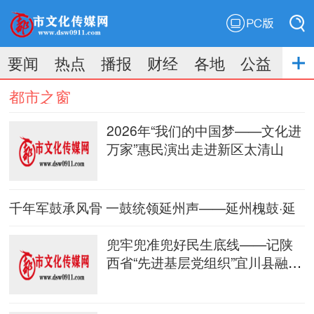
PC版
搜索
要闻
热点
播报
财经
各地
公益
搜索
都市之窗
2026年“我们的中国梦——文化进
万家”惠民演出走进新区太清山
千年军鼓承风骨 一鼓统领延州声——延州槐鼓·延
安红鼓简介
兜牢兜准兜好民生底线——记陕
西省“先进基层党组织”宜川县融救
助党委