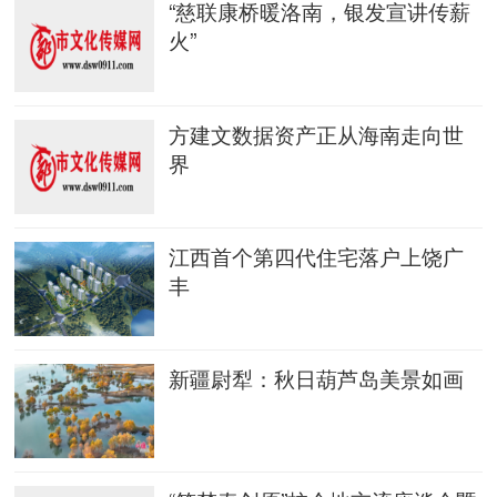
“慈联康桥暖洛南，银发宣讲传薪
火”
方建文数据资产正从海南走向世
界
江西首个第四代住宅落户上饶广
丰
新疆尉犁：秋日葫芦岛美景如画